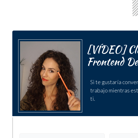
[VÍDEO] Cla
Frontend De
Si te gustaría conve
trabajo mientras est
ti.