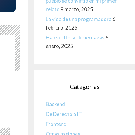
pueblo se convirtió en mi primer
relato
9 marzo, 2025
La vida de una programadora
6
febrero, 2025
Han vuelto las luciérnagas
6
enero, 2025
Categorías
Backend
De Derecho a IT
Frontend
Otras pasiones