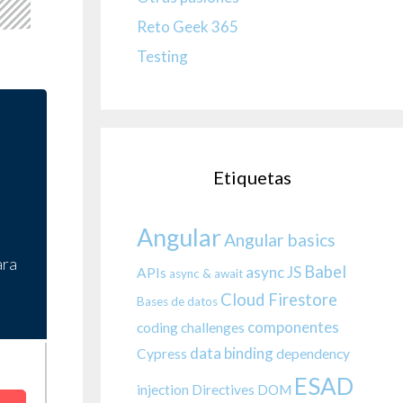
Reto Geek 365
Testing
Etiquetas
Angular
Angular basics
ara
Babel
async JS
APIs
async & await
Cloud Firestore
Bases de datos
componentes
coding challenges
data binding
Cypress
dependency
ESAD
injection
Directives
DOM