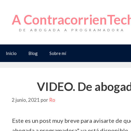
Saltar
al
A ContracorrienTec
contenido
DE ABOGADA A PROGRAMADORA
Inicio
Blog
Sobre mí
VIDEO. De abogad
2 junio, 2021
por
Ro
Este es un post muy breve para avisarte de qu
abogada a programadora" ya está disponible. 