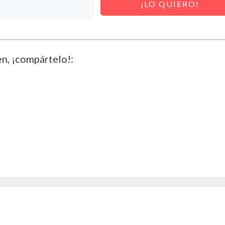
¡LO QUIERO!
en, ¡compártelo!: