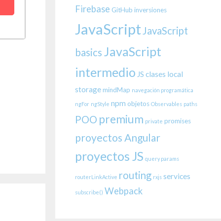
Firebase
GitHub
inversiones
JavaScript
JavaScript
JavaScript
basics
intermedio
JS clases
local
storage
mindMap
navegación programática
npm
objetos
ngFor
ngStyle
Observables
paths
premium
POO
promises
private
proyectos Angular
proyectos JS
query params
routing
services
routerLinkActive
rxjs
Webpack
subscribe()