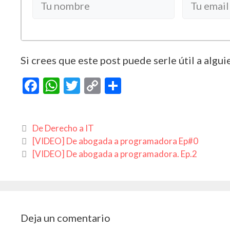
Si crees que este post puede serle útil a algui
F
W
T
C
C
ac
h
w
o
o
e
at
itt
p
m
Categorías
De Derecho a IT
b
s
er
y
p
[VIDEO] De abogada a programadora Ep#0
o
A
Li
ar
[VIDEO] De abogada a programadora. Ep.2
o
p
n
ti
k
p
k
r
Deja un comentario