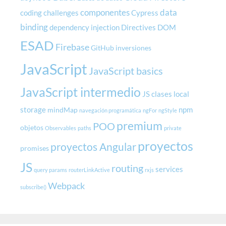
componentes
data
coding challenges
Cypress
binding
dependency injection
Directives
DOM
ESAD
Firebase
GitHub
inversiones
JavaScript
JavaScript basics
JavaScript intermedio
JS clases
local
storage
npm
mindMap
navegación programática
ngFor
ngStyle
premium
POO
objetos
Observables
paths
private
proyectos
proyectos Angular
promises
JS
routing
services
query params
routerLinkActive
rxjs
Webpack
subscribe()