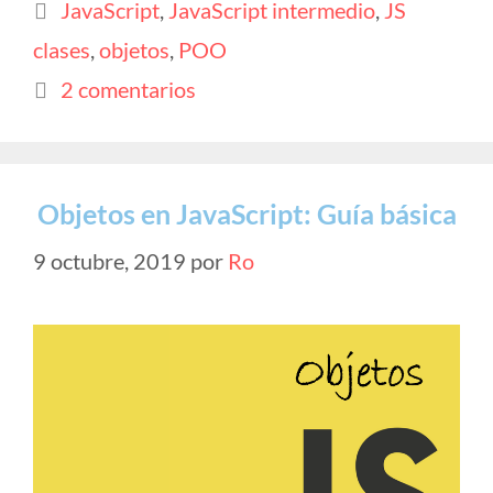
Etiquetas
JavaScript
,
JavaScript intermedio
,
JS
o
A
Li
ar
clases
,
objetos
,
POO
o
p
n
ti
k
p
k
r
2 comentarios
Objetos en JavaScript: Guía básica
9 octubre, 2019
por
Ro