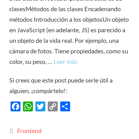
clasesMétodos de las clases Encadenando
métodos Introducción a los objetosUn objeto
en JavaScript (en adelante, JS) es parecido a
un objeto de la vida real. Por ejemplo, una
cámara de fotos. Tiene propiedades, como su
color, su peso, …
Leer más
Si crees que este post puede serle útil a
alguien, ¡compártelo!:
F
W
T
C
C
ac
h
w
o
o
e
at
itt
p
m
Categorías
Frontend
b
s
er
y
p