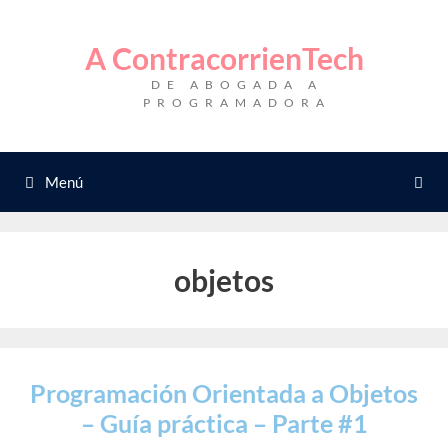
Saltar
al
A ContracorrienTech
contenido
DE ABOGADA A
PROGRAMADORA
Menú
objetos
Programación Orientada a Objetos
– Guía práctica – Parte #1