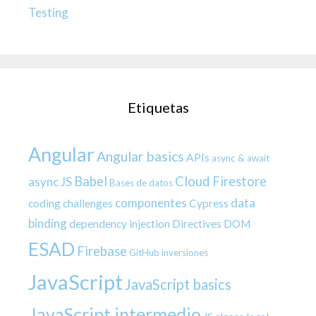
Testing
Etiquetas
Angular
Angular basics
APIs
async & await
Babel
Cloud Firestore
async JS
Bases de datos
componentes
data
coding challenges
Cypress
binding
dependency injection
Directives
DOM
ESAD
Firebase
GitHub
inversiones
JavaScript
JavaScript basics
JavaScript intermedio