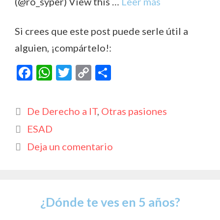
(@ro_syper) View this …
Leer más
Si crees que este post puede serle útil a
alguien, ¡compártelo!:
F
W
T
C
C
ac
h
w
o
o
e
at
itt
p
m
Categorías
De Derecho a IT
,
Otras pasiones
b
s
er
y
p
Etiquetas
ESAD
o
A
Li
ar
Deja un comentario
o
p
n
ti
k
p
k
r
¿Dónde te ves en 5 años?