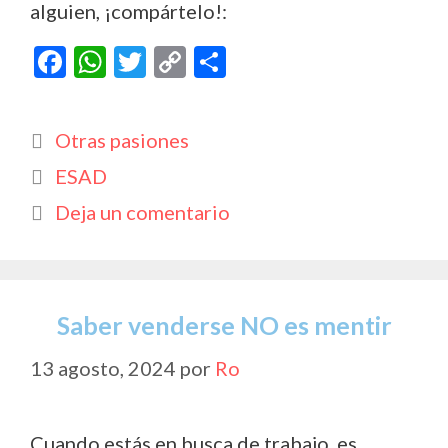
alguien, ¡compártelo!:
F
W
T
C
C
ac
h
w
o
o
e
at
itt
p
m
Categorías
Otras pasiones
b
s
er
y
p
Etiquetas
ESAD
o
A
Li
ar
Deja un comentario
o
p
n
ti
k
p
k
r
Saber venderse NO es mentir
13 agosto, 2024
por
Ro
Cuando estás en busca de trabajo, es