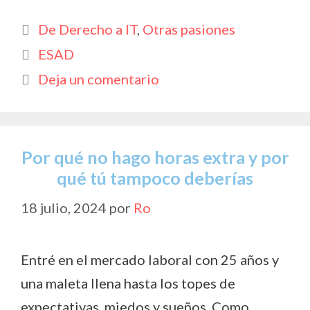
e
at
itt
p
m
Categorías
De Derecho a IT
,
Otras pasiones
b
s
er
y
p
Etiquetas
ESAD
o
A
Li
ar
Deja un comentario
o
p
n
ti
k
p
k
r
Por qué no hago horas extra y por
qué tú tampoco deberías
18 julio, 2024
por
Ro
Entré en el mercado laboral con 25 años y
una maleta llena hasta los topes de
expectativas, miedos y sueños. Como