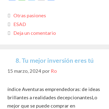
ac
h
w
o
o
e
at
itt
p
m
Categorías
Otras pasiones
b
s
er
y
p
Etiquetas
ESAD
o
A
Li
ar
Deja un comentario
o
p
n
ti
k
p
k
r
8. Tu mejor inversión eres tú
15 marzo, 2024
por
Ro
índice Aventuras emprendedoras: de ideas
brillantes a realidades decepcionantesLo
mejor que se puede comprar en