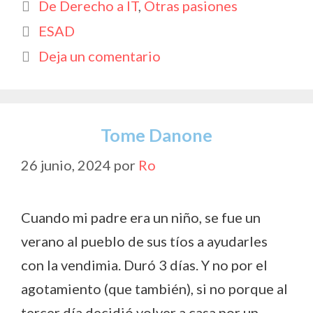
Categorías
De Derecho a IT
,
Otras pasiones
b
s
er
y
p
Etiquetas
ESAD
o
A
Li
ar
Deja un comentario
o
p
n
ti
k
p
k
r
Tome Danone
26 junio, 2024
por
Ro
Cuando mi padre era un niño, se fue un
verano al pueblo de sus tíos a ayudarles
con la vendimia. Duró 3 días. Y no por el
agotamiento (que también), si no porque al
tercer día decidió volver a casa por un