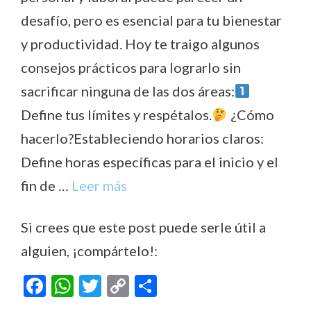
desafío, pero es esencial para tu bienestar
y productividad. Hoy te traigo algunos
consejos prácticos para lograrlo sin
sacrificar ninguna de las dos áreas:
Define tus límites y respétalos.
¿Cómo
hacerlo?Estableciendo horarios claros:
Define horas específicas para el inicio y el
fin de …
Leer más
Si crees que este post puede serle útil a
alguien, ¡compártelo!:
F
W
T
C
C
ac
h
w
o
o