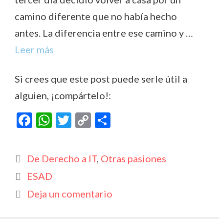
camino diferente que no había hecho
antes. La diferencia entre ese camino y …
Leer más
Si crees que este post puede serle útil a
alguien, ¡compártelo!:
F
W
T
C
C
ac
h
w
o
o
e
at
itt
p
m
Categorías
De Derecho a IT
,
Otras pasiones
b
s
er
y
p
Etiquetas
ESAD
o
A
Li
ar
Deja un comentario
o
p
n
ti
k
p
k
r