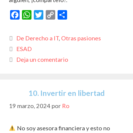
F
W
T
C
C
ac
h
w
o
o
e
at
itt
p
m
Categorías
De Derecho a IT
,
Otras pasiones
b
s
er
y
p
Etiquetas
ESAD
o
A
Li
ar
Deja un comentario
o
p
n
ti
k
p
k
r
10. Invertir en libertad
19 marzo, 2024
por
Ro
No soy asesora financiera y esto no