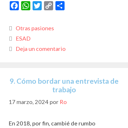
F
W
T
C
C
ac
h
w
o
o
e
at
itt
p
m
Categorías
Otras pasiones
b
s
er
y
p
Etiquetas
ESAD
o
A
Li
ar
Deja un comentario
o
p
n
ti
k
p
k
r
9. Cómo bordar una entrevista de
trabajo
17 marzo, 2024
por
Ro
En 2018, por fin, cambié de rumbo