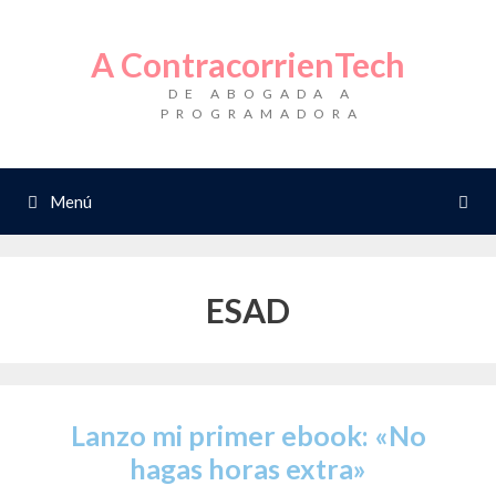
Saltar
al
A ContracorrienTech
contenido
DE ABOGADA A
PROGRAMADORA
Menú
ESAD
Lanzo mi primer ebook: «No
hagas horas extra»