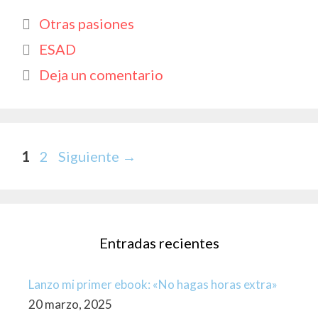
e
at
itt
p
m
Categorías
Otras pasiones
b
s
er
y
p
Etiquetas
ESAD
o
A
Li
ar
Deja un comentario
o
p
n
ti
k
p
k
r
Página
Página
1
2
Siguiente
→
Entradas recientes
Lanzo mi primer ebook: «No hagas horas extra»
20 marzo, 2025