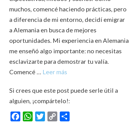
muchos, comencé haciendo prácticas, pero
a diferencia de mi entorno, decidí emigrar
a Alemania en busca de mejores
oportunidades. Mi experiencia en Alemania
me enseñó algo importante: no necesitas
esclavizarte para demostrar tu valía.
Comencé …
Leer más
Si crees que este post puede serle útil a
alguien, ¡compártelo!:
F
W
T
C
C
ac
h
w
o
o
e
at
itt
p
m