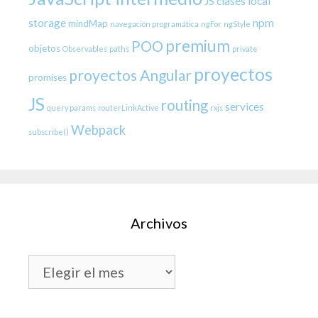
JS clases
local
storage
npm
mindMap
navegación programática
ngFor
ngStyle
premium
POO
objetos
Observables
paths
private
proyectos
proyectos Angular
promises
JS
routing
services
query params
routerLinkActive
rxjs
Webpack
subscribe()
Archivos
Archivos