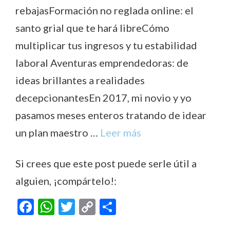
rebajasFormación no reglada online: el
santo grial que te hará libreCómo
multiplicar tus ingresos y tu estabilidad
laboral Aventuras emprendedoras: de
ideas brillantes a realidades
decepcionantesEn 2017, mi novio y yo
pasamos meses enteros tratando de idear
un plan maestro …
Leer más
Si crees que este post puede serle útil a
alguien, ¡compártelo!:
F
W
T
C
C
ac
h
w
o
o