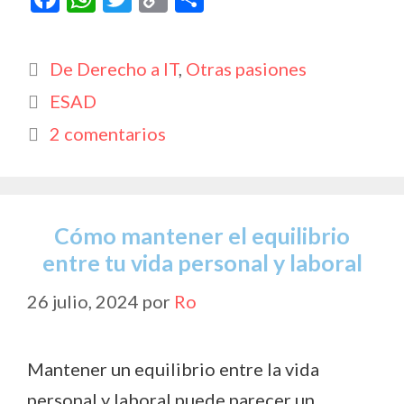
ac
h
w
o
o
e
at
itt
p
m
Categorías
De Derecho a IT
,
Otras pasiones
b
s
er
y
p
Etiquetas
ESAD
o
A
Li
ar
2 comentarios
o
p
n
ti
k
p
k
r
Cómo mantener el equilibrio
entre tu vida personal y laboral
26 julio, 2024
por
Ro
Mantener un equilibrio entre la vida
personal y laboral puede parecer un