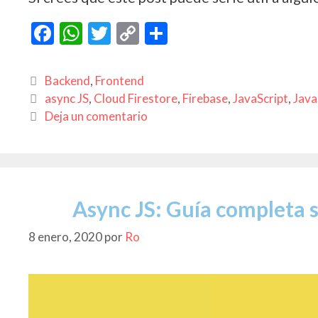
F
W
T
C
C
ac
h
w
o
o
e
at
itt
p
m
Categorías
Backend
,
Frontend
b
s
er
y
p
Etiquetas
async JS
,
Cloud Firestore
,
Firebase
,
JavaScript
,
Java
Deja un comentario
o
A
Li
ar
o
p
n
ti
k
p
k
r
Async JS: Guía completa s
8 enero, 2020
por
Ro