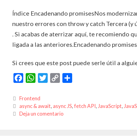
Índice Encadenando promisesNos modernizam
nuestro errores con throw ​y catch Tercera (y 
. Si acabas de aterrizar aquí, te recomiendo qu
ligada a las anteriores.Encadenando promises
Si crees que este post puede serle útil a algui
F
W
T
C
C
ac
h
w
o
o
e
at
itt
p
m
Categorías
Frontend
b
s
er
y
p
Etiquetas
async & await
,
async JS
,
fetch API
,
JavaScript
,
JavaS
Deja un comentario
o
A
Li
ar
o
p
n
ti
k
p
k
r