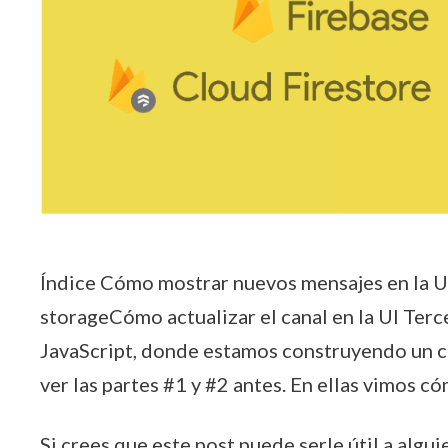
Índice Cómo mostrar nuevos mensajes en la U
storageCómo actualizar el canal en la UI Terc
JavaScript, donde estamos construyendo un cha
ver las partes #1 y #2 antes. En ellas vimos 
Si crees que este post puede serle útil a algui