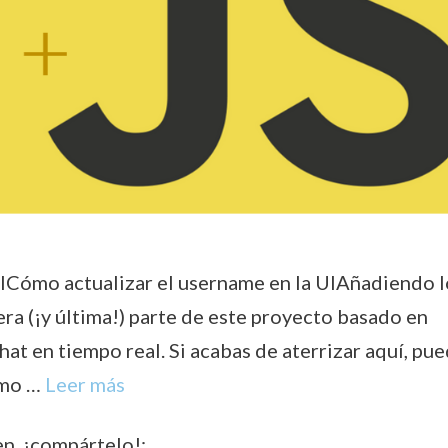
ICómo actualizar el username en la UIAñadiendo l
era (¡y última!) parte de este proyecto basado en
t en tiempo real. Si acabas de aterrizar aquí, pu
cómo …
Leer más
en, ¡compártelo!: