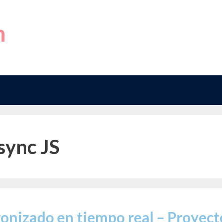
h
sync JS
onizado en tiempo real – Proyect