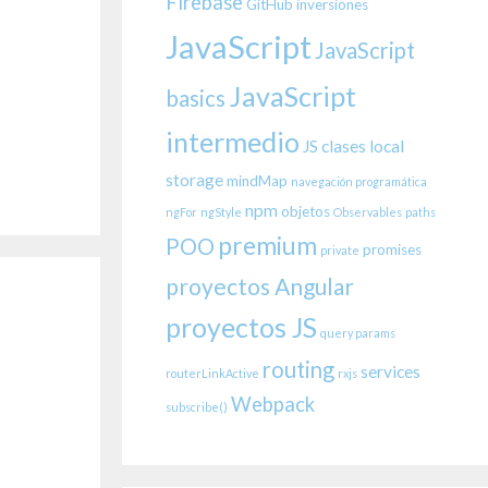
Firebase
GitHub
inversiones
JavaScript
JavaScript
JavaScript
basics
intermedio
JS clases
local
storage
mindMap
navegación programática
npm
objetos
ngFor
ngStyle
Observables
paths
premium
POO
promises
private
proyectos Angular
proyectos JS
query params
routing
services
routerLinkActive
rxjs
Webpack
subscribe()