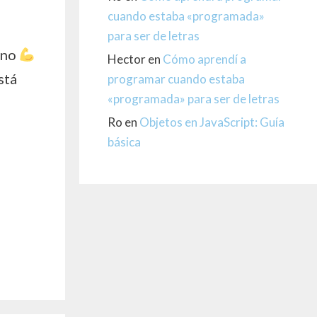
cuando estaba «programada»
para ser de letras
rono
Hector
en
Cómo aprendí a
stá
programar cuando estaba
«programada» para ser de letras
Ro
en
Objetos en JavaScript: Guía
básica