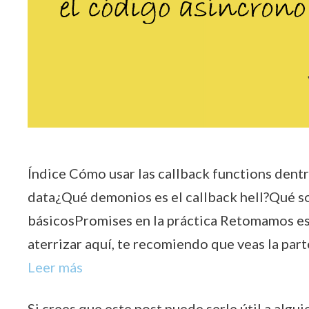
Índice Cómo usar las callback functions ​dent
data¿Qué demonios es el callback hell?Qué son
básicos​​Promises ​en la práctica​​ Retomamos e
aterrizar aquí, te recomiendo que veas la part
Leer más
Si crees que este post puede serle útil a algui