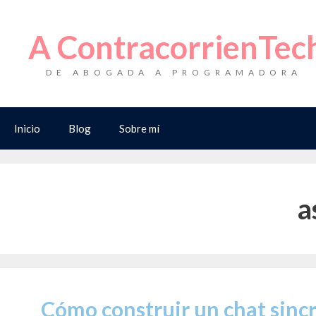
Saltar
al
A ContracorrienTec
contenido
DE ABOGADA A PROGRAMADORA
Inicio
Blog
Sobre mí
a
Cómo construir un chat sincr