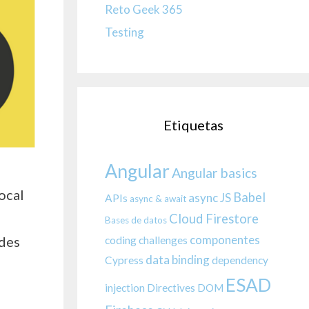
Reto Geek 365
Testing
Etiquetas
Angular
Angular basics
ocal
Babel
async JS
APIs
async & await
Cloud Firestore
Bases de datos
componentes
edes
coding challenges
data binding
Cypress
dependency
ESAD
injection
Directives
DOM