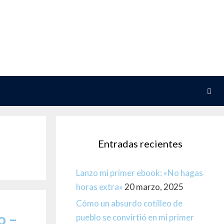
Entradas recientes
Lanzo mi primer ebook: «No hagas
horas extra»
20 marzo, 2025
Cómo un absurdo cotilleo de
o –
pueblo se convirtió en mi primer