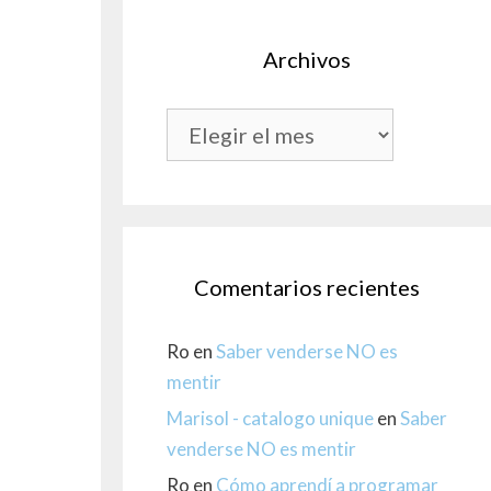
Archivos
Archivos
Comentarios recientes
Ro
en
Saber venderse NO es
mentir
Marisol - catalogo unique
en
Saber
venderse NO es mentir
Ro
en
Cómo aprendí a programar