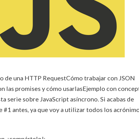
ro de una HTTP Request​​​​​Cómo trabajar con JSON
 las ​promises ​y cómo usarlas​​Ejemplo con concep
sta serie sobre JavaScript asíncrono. Si acabas de
e #1 antes, ya que voy a utilizar todos los acrónim
en, ¡compártelo!: