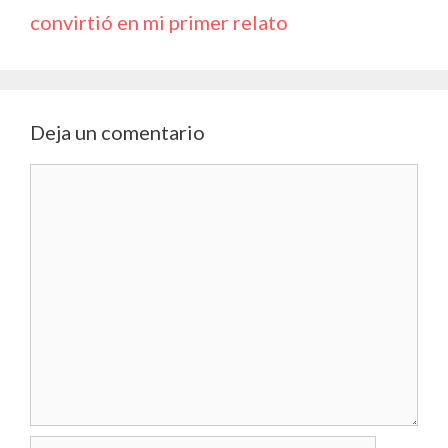
k
p
k
r
convirtió en mi primer relato
Deja un comentario
Comentario