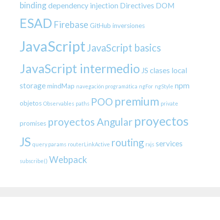
binding
dependency injection
Directives
DOM
ESAD
Firebase
GitHub
inversiones
JavaScript
JavaScript basics
JavaScript intermedio
JS clases
local
storage
npm
mindMap
navegación programática
ngFor
ngStyle
premium
POO
objetos
Observables
paths
private
proyectos
proyectos Angular
promises
JS
routing
services
query params
routerLinkActive
rxjs
Webpack
subscribe()