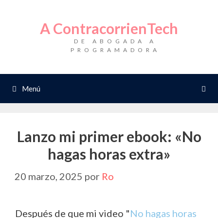
Saltar
al
A ContracorrienTech
contenido
DE ABOGADA A
PROGRAMADORA
Menú
Lanzo mi primer ebook: «No
hagas horas extra»
20 marzo, 2025
por
Ro
Después de que mi video "
No hagas horas