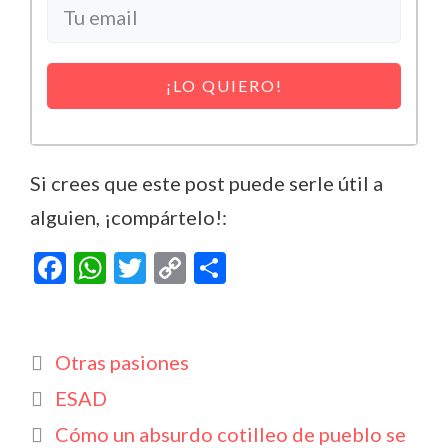
¡LO QUIERO!
Si crees que este post puede serle útil a
alguien, ¡compártelo!:
F
W
T
C
C
ac
h
w
o
o
e
at
itt
p
m
b
s
er
y
p
Categorías
Otras pasiones
o
A
Li
ar
Etiquetas
ESAD
o
p
n
ti
Cómo un absurdo cotilleo de pueblo se