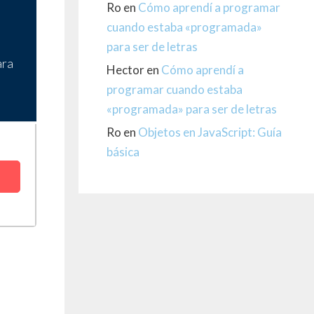
Ro
en
Cómo aprendí a programar
cuando estaba «programada»
para ser de letras
ara
Hector
en
Cómo aprendí a
programar cuando estaba
«programada» para ser de letras
Ro
en
Objetos en JavaScript: Guía
básica