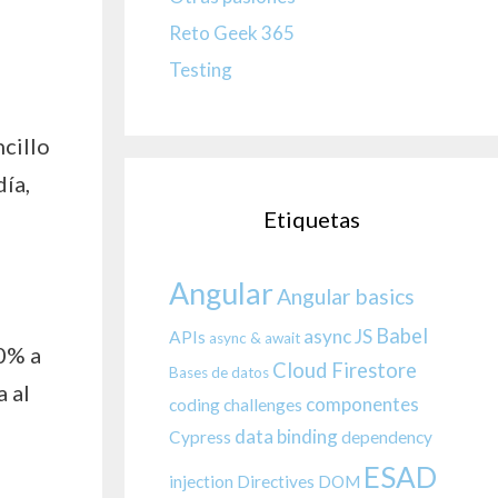
Reto Geek 365
Testing
ncillo
ía,
Etiquetas
Angular
Angular basics
Babel
async JS
APIs
async & await
10% a
Cloud Firestore
Bases de datos
 al
componentes
coding challenges
data binding
Cypress
dependency
ESAD
injection
Directives
DOM