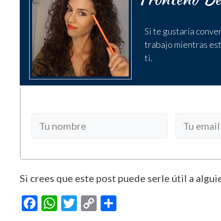
Si te gustaría conve
trabajo mientras est
ti.
Si crees que este post puede serle útil a algui
F
W
T
C
C
ac
h
w
o
o