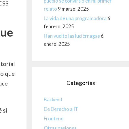
pueblo se convirtió en mi primer
 CSS
relato
9 marzo, 2025
La vida de una programadora
6
febrero, 2025
que
Han vuelto las luciérnagas
6
enero, 2025
torial
ho que
Categorías
ace
Backend
De Derecho a IT
 si
Frontend
Otras pasiones