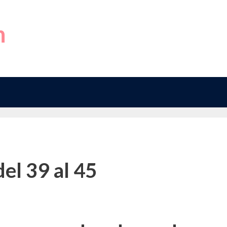
h
del 39 al 45