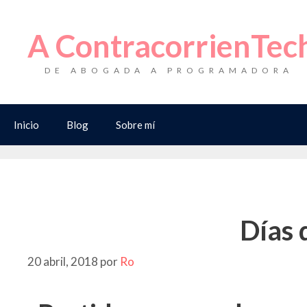
Saltar
al
A ContracorrienTec
contenido
DE ABOGADA A PROGRAMADORA
Inicio
Blog
Sobre mí
Días 
20 abril, 2018
por
Ro