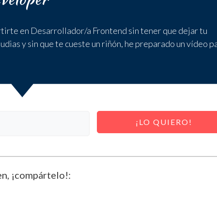
rtirte en Desarrollador/a Frontend sin tener que dejar tu
udias y sin que te cueste un riñón, he preparado un vídeo p
¡LO QUIERO!
en, ¡compártelo!: