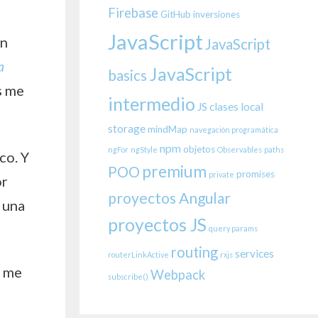
Firebase
GitHub
inversiones
JavaScript
an
JavaScript
a
JavaScript
basics
s me
intermedio
JS clases
local
storage
mindMap
navegación programática
npm
objetos
ngFor
ngStyle
Observables
paths
co. Y
premium
POO
promises
private
or
proyectos Angular
 una
proyectos JS
query params
routing
services
routerLinkActive
rxjs
o me
Webpack
subscribe()