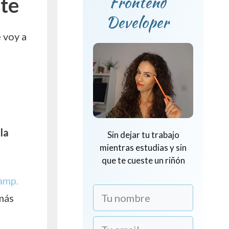
Frontend
te
Developer
 voy a
la
Sin dejar tu trabajo
mientras estudias y sin
que te cueste un riñón
amp.
más