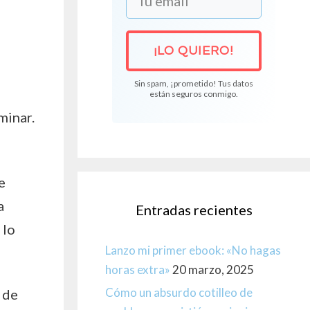
¡LO QUIERO!
Sin spam, ¡prometido! Tus datos
están seguros conmigo.
minar.
e
a
Entradas recientes
 lo
Lanzo mi primer ebook: «No hagas
horas extra»
20 marzo, 2025
Cómo un absurdo cotilleo de
 de