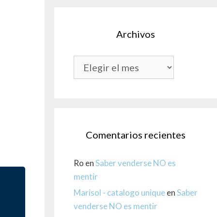
Archivos
Archivos
Comentarios recientes
Ro
en
Saber venderse NO es
mentir
Marisol - catalogo unique
en
Saber
venderse NO es mentir