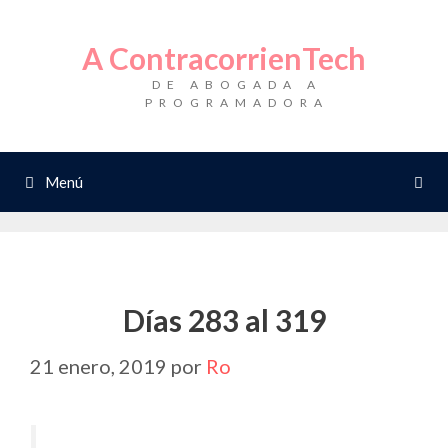
Saltar
al
A ContracorrienTech
contenido
DE ABOGADA A
PROGRAMADORA
Menú
Días 283 al 319
21 enero, 2019
por
Ro