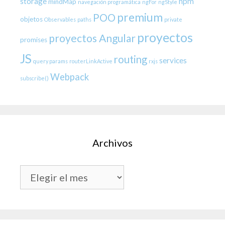
storage
npm
mindMap
navegación programática
ngFor
ngStyle
premium
POO
objetos
Observables
paths
private
proyectos
proyectos Angular
promises
JS
routing
services
query params
routerLinkActive
rxjs
Webpack
subscribe()
Archivos
Archivos