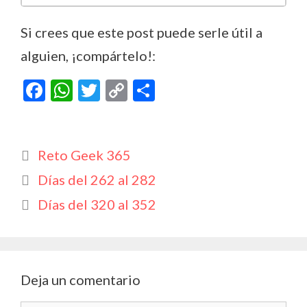
Si crees que este post puede serle útil a
alguien, ¡compártelo!:
F
W
T
C
C
ac
h
w
o
o
e
at
itt
p
m
b
s
er
y
p
Categorías
Reto Geek 365
o
A
Li
ar
Días del 262 al 282
o
p
n
ti
Días del 320 al 352
k
p
k
r
Deja un comentario