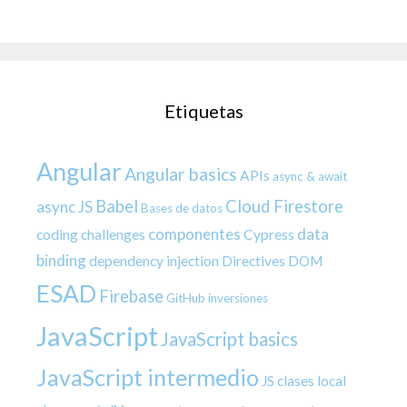
Etiquetas
Angular
Angular basics
APIs
async & await
Babel
Cloud Firestore
async JS
Bases de datos
componentes
data
coding challenges
Cypress
binding
dependency injection
Directives
DOM
ESAD
Firebase
GitHub
inversiones
JavaScript
JavaScript basics
JavaScript intermedio
JS clases
local