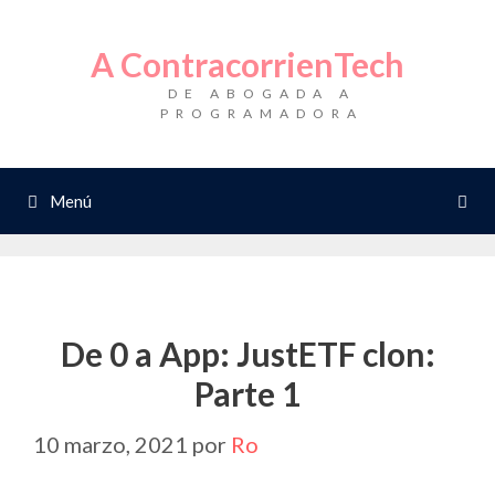
Saltar
al
A ContracorrienTech
contenido
DE ABOGADA A
PROGRAMADORA
Menú
De 0 a App: JustETF clon:
Parte 1
10 marzo, 2021
por
Ro