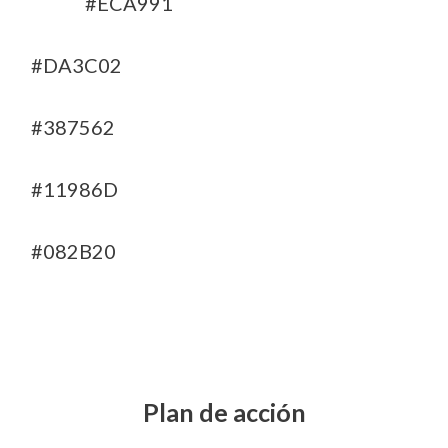
#ECA991
#DA3C02
#387562
#11986D
#082B20
Plan de acción