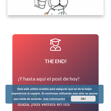
THE END!
¡Y hasta aquí el post de hoy!
Espero que hayas aprendido algo
Esta web utiliza cookies para asegurar que se da la mejor
experiencia al usuario. Si continúas utilizando este sitio se asume
nuevo
. Si te queda alguna
Ok!
que estás de acuerdo.
más información
duda, ¡nos vemos en los