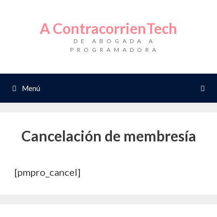
Saltar
al
A ContracorrienTech
contenido
DE ABOGADA A
PROGRAMADORA
Menú
Cancelación de membresía
[pmpro_cancel]