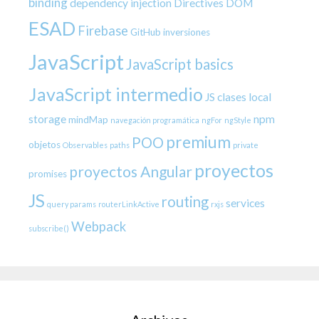
binding
dependency injection
Directives
DOM
ESAD
Firebase
GitHub
inversiones
JavaScript
JavaScript basics
JavaScript intermedio
JS clases
local
storage
npm
mindMap
navegación programática
ngFor
ngStyle
premium
POO
objetos
Observables
paths
private
proyectos
proyectos Angular
promises
JS
routing
services
query params
routerLinkActive
rxjs
Webpack
subscribe()