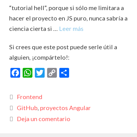
“tutorial hell”, porque si sólo me limitara a
hacer el proyecto en JS puro, nunca sabría a
ciencia cierta si …
Leer más
Si crees que este post puede serle útil a
alguien, ¡compártelo!:
F
W
T
C
C
ac
h
w
o
o
e
at
itt
p
m
Categorías
Frontend
b
s
er
y
p
Etiquetas
GitHub
,
proyectos Angular
o
A
Li
ar
Deja un comentario
o
p
n
ti
k
p
k
r