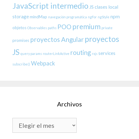
JavaScript intermedio
JS clases
local
storage
npm
mindMap
navegación programática
ngFor
ngStyle
premium
POO
objetos
Observables
paths
private
proyectos
proyectos Angular
promises
JS
routing
services
query params
routerLinkActive
rxjs
Webpack
subscribe()
Archivos
Archivos