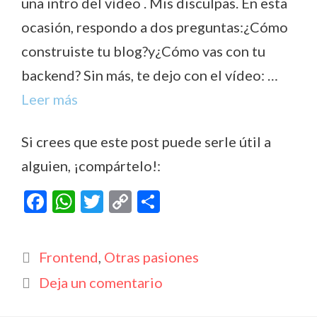
una intro del vídeo . Mis disculpas. En esta
ocasión, respondo a dos preguntas:¿Cómo
construiste tu blog?y¿Cómo vas con tu
backend? Sin más, te dejo con el vídeo: …
Leer más
Si crees que este post puede serle útil a
alguien, ¡compártelo!:
F
W
T
C
C
ac
h
w
o
o
e
at
itt
p
m
Categorías
Frontend
,
Otras pasiones
b
s
er
y
p
Deja un comentario
o
A
Li
ar
o
p
n
ti