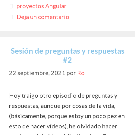
b
s
er
y
p
Etiquetas
proyectos Angular
o
A
Li
ar
Deja un comentario
o
p
n
ti
k
p
k
r
Sesión de preguntas y respuestas
#2
22 septiembre, 2021
por
Ro
Hoy traigo otro episodio de preguntas y
respuestas, aunque por cosas de la vida,
(básicamente, porque estoy un poco pez en
esto de hacer vídeos), he olvidado hacer