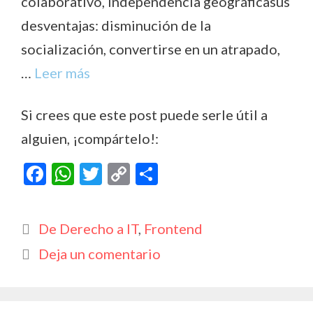
colaborativo, independencia geográficasus
desventajas: disminución de la
socialización, convertirse en un atrapado,
…
Leer más
Si crees que este post puede serle útil a
alguien, ¡compártelo!:
F
W
T
C
C
ac
h
w
o
o
e
at
itt
p
m
Categorías
De Derecho a IT
,
Frontend
b
s
er
y
p
Deja un comentario
o
A
Li
ar
o
p
n
ti
k
p
k
r