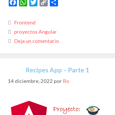
F
W
T
C
C
ac
h
w
o
o
e
at
itt
p
m
Categorías
Frontend
b
s
er
y
p
Etiquetas
proyectos Angular
o
A
Li
ar
Deja un comentario
o
p
n
ti
k
p
k
r
Recipes App – Parte 1
14 diciembre, 2022
por
Ro