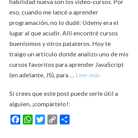
habilidad nueva son los vídeo-cursos. Por
eso, cuando me lancé a aprender
programación, no lo dudé: Udemy era el
lugar al que acudir. Allí encontré cursos
buenísimos y otros patateros. Hoy te
traigo un artículo donde analizo uno de mis
cursos favoritos para aprender JavaScript
(en adelante, JS), para …
Leer más
Si crees que este post puede serle útil a
alguien, ¡compártelo!:
F
W
T
C
C
ac
h
w
o
o