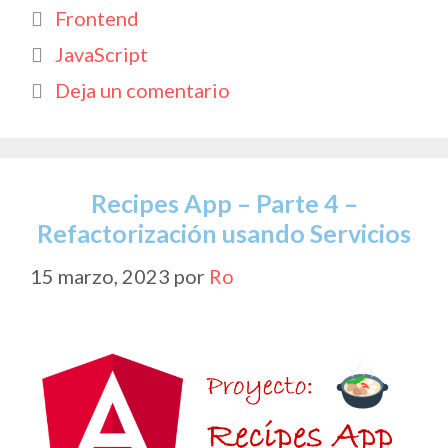
e
at
itt
p
m
Categorías
Frontend
b
s
er
y
p
Etiquetas
JavaScript
o
A
Li
ar
Deja un comentario
o
p
n
ti
k
p
k
r
Recipes App – Parte 4 –
Refactorización usando Servicios
15 marzo, 2023
por
Ro