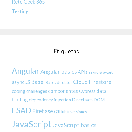
Reto Geek 365
Testing
Etiquetas
Angular
Angular basics
APIs
async & await
Babel
Cloud Firestore
async JS
Bases de datos
componentes
data
coding challenges
Cypress
binding
dependency injection
Directives
DOM
ESAD
Firebase
GitHub
inversiones
JavaScript
JavaScript basics