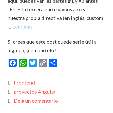
aquí, puedes ver las partes #1 y #2 antes
. En esta tercera parte vamos a crear
nuestra propia directiva (en inglés, custom
…
Leer más
Si crees que este post puede serle útil a
alguien, ¡compártelo!:
F
W
T
C
C
ac
h
w
o
o
e
at
itt
p
m
Categorías
Frontend
b
s
er
y
p
Etiquetas
proyectos Angular
o
A
Li
ar
Deja un comentario
o
p
n
ti
k
p
k
r