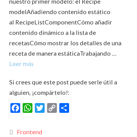
nuestro primer modelo: el Recipe
modelAñadiendo contenido estático
al RecipeListComponentCómo añadir
contenido dinámico a la lista de
recetasCómo mostrar los detalles de una
receta de manera estáticaTrabajando …
Leer más
Si crees que este post puede serle útil a
alguien, ¡compártelo!:
F
W
T
C
C
ac
h
w
o
o
e
at
itt
p
m
Categorías
Frontend