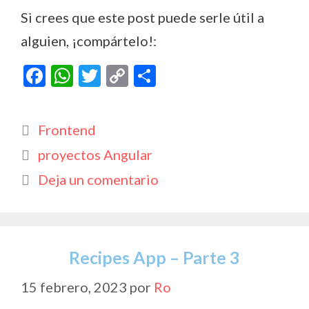
Si crees que este post puede serle útil a
alguien, ¡compártelo!:
F
W
T
C
C
ac
h
w
o
o
e
at
itt
p
m
Categorías
Frontend
b
s
er
y
p
Etiquetas
proyectos Angular
o
A
Li
ar
Deja un comentario
o
p
n
ti
k
p
k
r
Recipes App – Parte 3
15 febrero, 2023
por
Ro