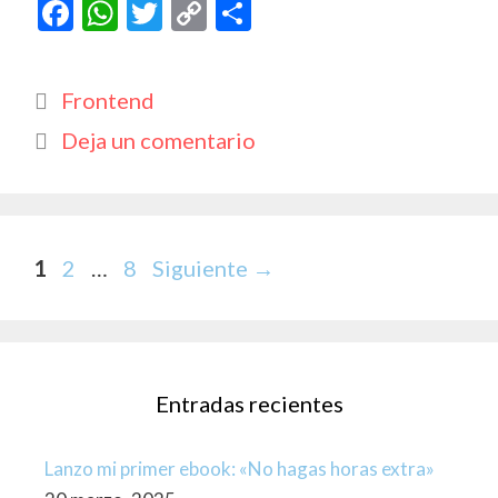
F
W
T
C
C
ac
h
w
o
o
e
at
itt
p
m
Categorías
Frontend
b
s
er
y
p
Deja un comentario
o
A
Li
ar
o
p
n
ti
k
p
k
r
Página
Página
Página
1
2
…
8
Siguiente
→
Entradas recientes
Lanzo mi primer ebook: «No hagas horas extra»