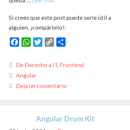
queda …
Leer más
Si crees que este post puede serle útil a
alguien, ¡compártelo!:
F
W
T
C
C
ac
h
w
o
o
e
at
itt
p
m
Categorías
De Derecho a IT
,
Frontend
b
s
er
y
p
Etiquetas
Angular
o
A
Li
ar
Deja un comentario
o
p
n
ti
k
p
k
r
Angular Drum Kit