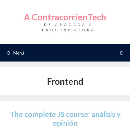
Saltar
al
A ContracorrienTech
contenido
DE ABOGADA A
PROGRAMADORA
Menú
Frontend
The complete JS course: análisis y
opinión