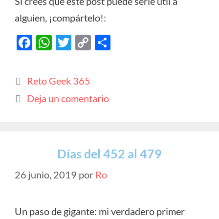
Si crees que este post puede serle útil a
alguien, ¡compártelo!:
F
W
T
C
C
ac
h
w
o
o
e
at
itt
p
m
Categorías
Reto Geek 365
b
s
er
y
p
Deja un comentario
o
A
Li
ar
o
p
n
ti
k
p
k
r
Días del 452 al 479
26 junio, 2019
por
Ro
Un paso de gigante: mi verdadero primer