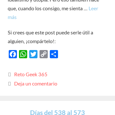
que, cuando los consigo, me sienta …
Leer
más
Si crees que este post puede serle útil a
alguien, ¡compártelo!:
F
W
T
C
C
ac
h
w
o
o
e
at
itt
p
m
Categorías
Reto Geek 365
b
s
er
y
p
Deja un comentario
o
A
Li
ar
o
p
n
ti
k
p
k
r
Días del 538 al 573