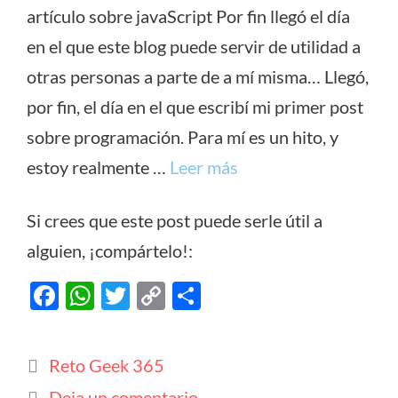
artículo sobre javaScript Por fin llegó el día
en el que este blog puede servir de utilidad a
otras personas a parte de a mí misma… Llegó,
por fin, el día en el que escribí mi primer post
sobre programación. Para mí es un hito, y
estoy realmente …
Leer más
Si crees que este post puede serle útil a
alguien, ¡compártelo!:
F
W
T
C
C
ac
h
w
o
o
e
at
itt
p
m
Categorías
Reto Geek 365
b
s
er
y
p
Deja un comentario