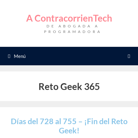
Saltar
al
A ContracorrienTech
contenido
DE ABOGADA A
PROGRAMADORA
Menú
Reto Geek 365
Días del 728 al 755 – ¡Fin del Reto
Geek!