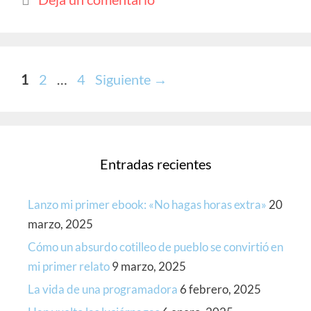
o
A
Li
ar
o
p
n
ti
k
p
k
r
Página
Página
Página
1
2
…
4
Siguiente
→
Entradas recientes
Lanzo mi primer ebook: «No hagas horas extra»
20
marzo, 2025
Cómo un absurdo cotilleo de pueblo se convirtió en
mi primer relato
9 marzo, 2025
La vida de una programadora
6 febrero, 2025