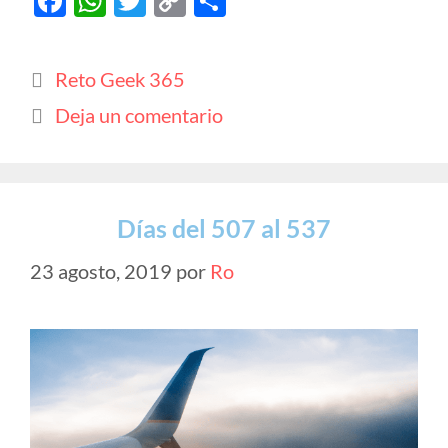
F
W
T
C
C
ac
h
w
o
o
e
at
itt
p
m
Categorías
Reto Geek 365
b
s
er
y
p
Deja un comentario
o
A
Li
ar
o
p
n
ti
k
p
k
r
Días del 507 al 537
23 agosto, 2019
por
Ro