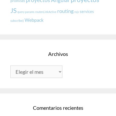
promises
JS
routing
services
query params
routerLinkActive
rxjs
Webpack
subscribe()
Archivos
Archivos
Comentarios recientes