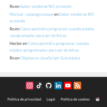
Ro
en
Saber venderse NO es mentir
Marisol - catalogo unique
en
Saber venderse NO
es mentir
Ro
en
Cómo aprendí a programar cuando estaba
«programada» para ser de letras
Hector
en
Cómo aprendí a programar cuando
estaba «programada» para ser de letras
Ro
en
Objetos en JavaScript: Guía básica
Instagram
TikTok
GitHub
LinkedIn
YouTube
Feed
Política de privacidad
Legal
Política de cookies