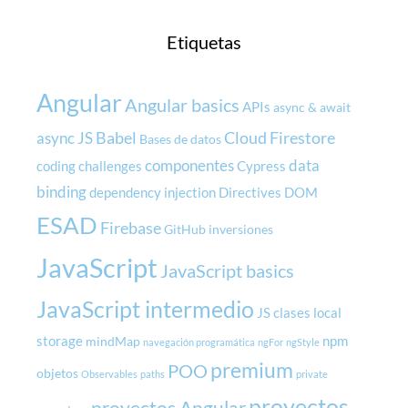
Etiquetas
Angular
Angular basics
APIs
async & await
Babel
Cloud Firestore
async JS
Bases de datos
componentes
data
coding challenges
Cypress
binding
dependency injection
Directives
DOM
ESAD
Firebase
GitHub
inversiones
JavaScript
JavaScript basics
JavaScript intermedio
JS clases
local
storage
npm
mindMap
navegación programática
ngFor
ngStyle
premium
POO
objetos
Observables
paths
private
proyectos
proyectos Angular