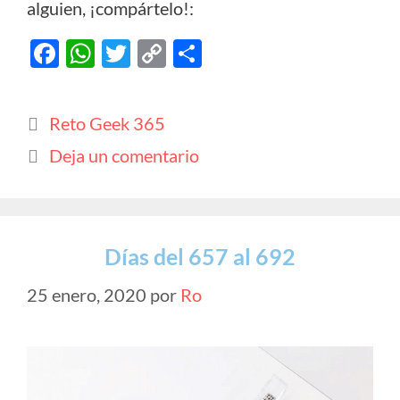
alguien, ¡compártelo!:
F
W
T
C
C
ac
h
w
o
o
e
at
itt
p
m
Categorías
Reto Geek 365
b
s
er
y
p
Deja un comentario
o
A
Li
ar
o
p
n
ti
k
p
k
r
Días del 657 al 692
25 enero, 2020
por
Ro