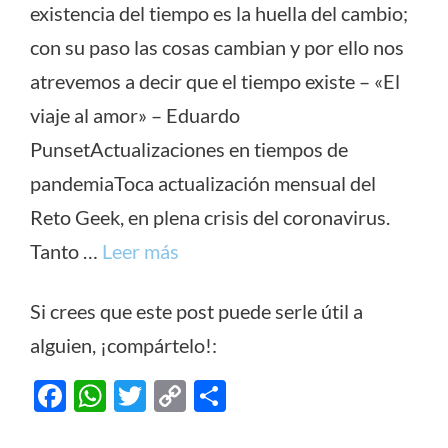
existencia del tiempo es la huella del cambio;
con su paso las cosas cambian y por ello nos
atrevemos a decir que el tiempo existe – «El
viaje al amor» – Eduardo
PunsetActualizaciones en tiempos de
pandemiaToca actualización mensual del
Reto Geek, en plena crisis del coronavirus.
Tanto …
Leer más
Si crees que este post puede serle útil a
alguien, ¡compártelo!:
F
W
T
C
C
ac
h
w
o
o