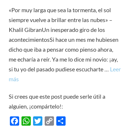
«Por muy larga que sea la tormenta, el sol
siempre vuelve a brillar entre las nubes» –
Khalil GibranUn inesperado giro de los
acontecimientosSi hace un mes me hubiesen
dicho que iba a pensar como pienso ahora,
me echaría a reír. Ya me lo dice mi novio: ¡ay,
si tu yo del pasado pudiese escucharte …
Leer
más
Si crees que este post puede serle útil a
alguien, ¡compártelo!:
F
W
T
C
C