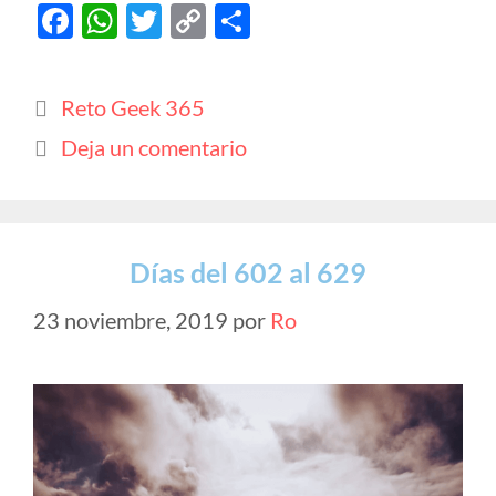
F
W
T
C
C
ac
h
w
o
o
e
at
itt
p
m
Categorías
Reto Geek 365
b
s
er
y
p
Deja un comentario
o
A
Li
ar
o
p
n
ti
k
p
k
r
Días del 602 al 629
23 noviembre, 2019
por
Ro