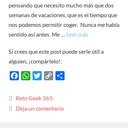
pensando que necesito mucho más que dos
semanas de vacaciones, que es el tiempo que
nos podemos permitir coger. Nunca me había
sentido así antes. Me …
Leer más
Si crees que este post puede serle útil a
alguien, ¡compártelo!:
F
W
T
C
C
ac
h
w
o
o
e
at
itt
p
m
Categorías
Reto Geek 365
b
s
er
y
p
Deja un comentario
o
A
Li
ar
o
p
n
ti