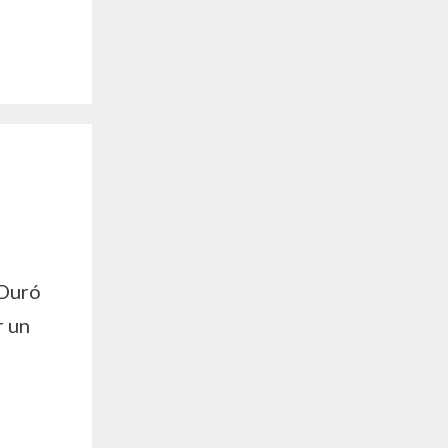
 Duró
r un