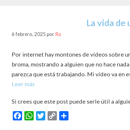
La vida de
6 febrero, 2025
por
Ro
Por internet hay montones de vídeos sobre un
broma, mostrando a alguien que no hace nada e
parezca que está trabajando. Mi vídeo va en es
Leer más
Si crees que este post puede serle útil a algui
F
W
T
C
C
ac
h
w
o
o