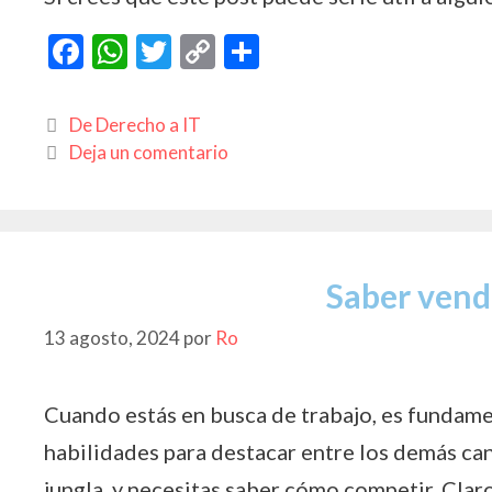
F
W
T
C
C
ac
h
w
o
o
e
at
itt
p
m
Categorías
De Derecho a IT
b
s
er
y
p
Deja un comentario
o
A
Li
ar
o
p
n
ti
k
p
k
r
Saber vend
13 agosto, 2024
por
Ro
Cuando estás en busca de trabajo, es fundam
habilidades para destacar entre los demás can
jungla, y necesitas saber cómo competir. Clar