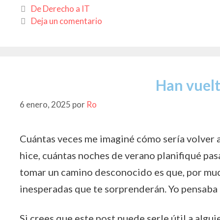
e
at
itt
p
m
Categorías
De Derecho a IT
b
s
er
y
p
Deja un comentario
o
A
Li
ar
o
p
n
ti
k
p
k
r
Han vuelt
6 enero, 2025
por
Ro
Cuántas veces me imaginé cómo sería volver a 
hice, cuántas noches de verano planifiqué pasa
tomar un camino desconocido es que, por muc
inesperadas que te sorprenderán. Yo pensaba
Si crees que este post puede serle útil a algui