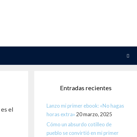
Entradas recientes
Lanzo mi primer ebook: «No hagas
es el
horas extra»
20 marzo, 2025
Cómo un absurdo cotilleo de
pueblo se convirtió en mi primer