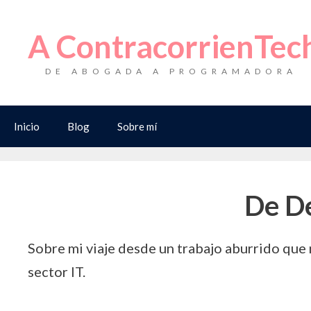
Saltar
al
A ContracorrienTec
contenido
DE ABOGADA A PROGRAMADORA
Inicio
Blog
Sobre mí
De De
Sobre mi viaje desde un trabajo aburrido que 
sector IT.