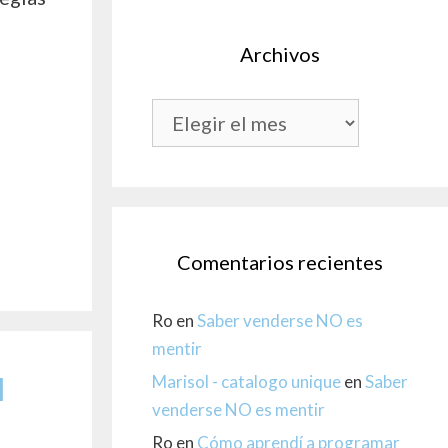
Archivos
Archivos
Comentarios recientes
Ro
en
Saber venderse NO es
mentir
Marisol - catalogo unique
en
Saber
l
venderse NO es mentir
Ro
en
Cómo aprendí a programar