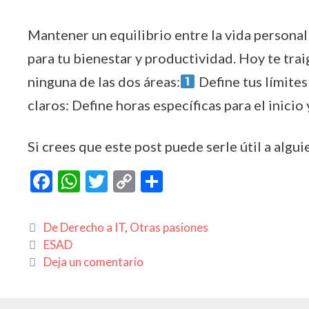
Mantener un equilibrio entre la vida personal
para tu bienestar y productividad. Hoy te trai
ninguna de las dos áreas:
Define tus límites
claros: Define horas específicas para el inicio 
Si crees que este post puede serle útil a algui
F
W
T
C
C
ac
h
w
o
o
e
at
itt
p
m
Categorías
De Derecho a IT
,
Otras pasiones
b
s
er
y
p
Etiquetas
ESAD
Deja un comentario
o
A
Li
ar
o
p
n
ti