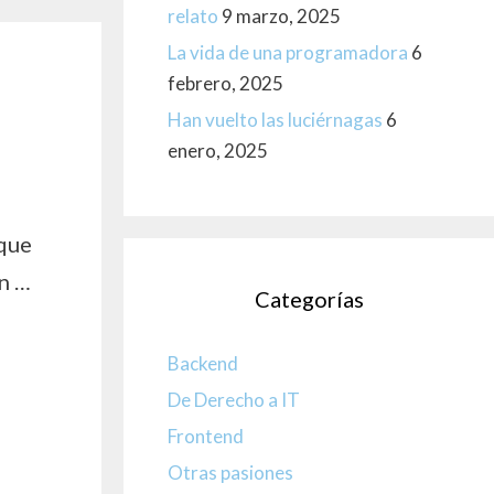
relato
9 marzo, 2025
La vida de una programadora
6
febrero, 2025
Han vuelto las luciérnagas
6
enero, 2025
n
 que
en …
Categorías
Backend
De Derecho a IT
Frontend
Otras pasiones