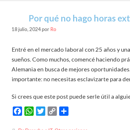
k
p
k
r
Por qué no hago horas ext
18 julio, 2024
por
Ro
Entré en el mercado laboral con 25 años y una
sueños. Como muchos, comencé haciendo prácti
Alemania en busca de mejores oportunidades.
importante: no necesitas esclavizarte para d
Si crees que este post puede serle útil a algui
F
W
T
C
C
ac
h
w
o
o
e
at
itt
p
m