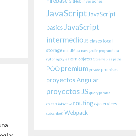
Firebase
GitHub
inversiones
JavaScript
JavaScript
JavaScript
basics
intermedio
JS clases
local
storage
mindMap
navegación programática
npm
objetos
ngFor
ngStyle
Observables
paths
premium
POO
promises
private
proyectos Angular
proyectos JS
query params
routing
services
routerLinkActive
rxjs
Webpack
subscribe()
una
reglas