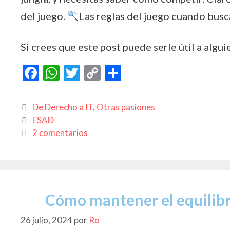
del juego.
Las reglas del juego cuando busc
Si crees que este post puede serle útil a algui
F
W
T
C
C
ac
h
w
o
o
e
at
itt
p
m
Categorías
De Derecho a IT
,
Otras pasiones
b
s
er
y
p
Etiquetas
ESAD
2 comentarios
o
A
Li
ar
o
p
n
ti
k
p
k
r
Cómo mantener el equilibri
26 julio, 2024
por
Ro