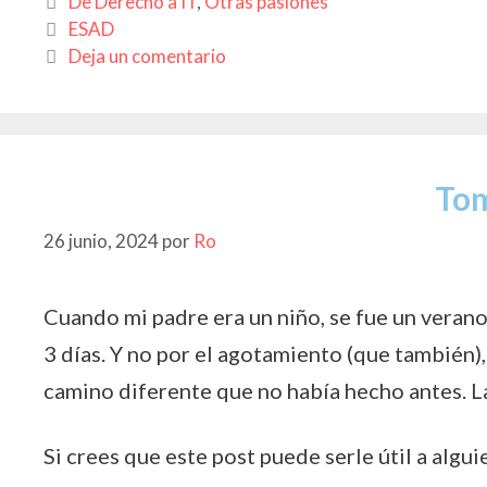
Categorías
De Derecho a IT
,
Otras pasiones
b
s
er
y
p
Etiquetas
ESAD
Deja un comentario
o
A
Li
ar
o
p
n
ti
k
p
k
r
To
26 junio, 2024
por
Ro
Cuando mi padre era un niño, se fue un verano
3 días. Y no por el agotamiento (que también),
camino diferente que no había hecho antes. L
Si crees que este post puede serle útil a algui