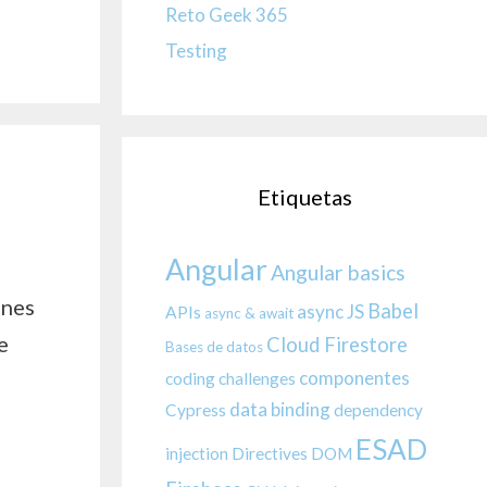
Reto Geek 365
Testing
Etiquetas
Angular
Angular basics
anes
Babel
async JS
APIs
async & await
e
Cloud Firestore
Bases de datos
componentes
coding challenges
data binding
Cypress
dependency
ESAD
injection
Directives
DOM